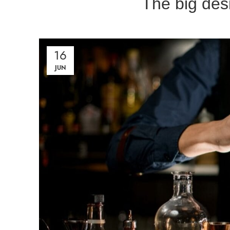
The big desi
16
JUN