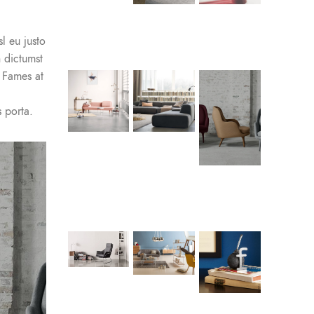
l eu justo
n dictumst
 Fames at
 porta.