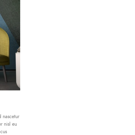
d nascetur
r nisl eu
acus