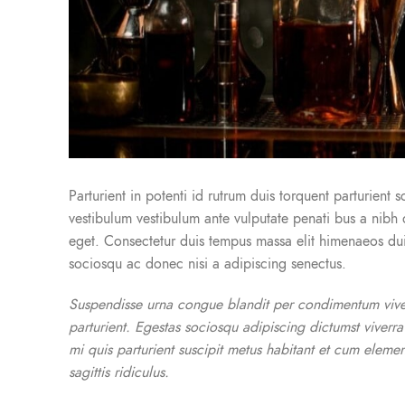
Parturient in potenti id rutrum duis torquent parturient s
vestibulum vestibulum ante vulputate penati bus a nib
eget. Consectetur duis tempus massa elit himenaeos duis
sociosqu ac donec nisi a adipiscing senectus.
Suspendisse urna congue blandit per condimentum viverr
parturient. Egestas sociosqu adipiscing dictumst viverr
mi quis parturient suscipit metus habitant et cum elem
sagittis ridiculus.