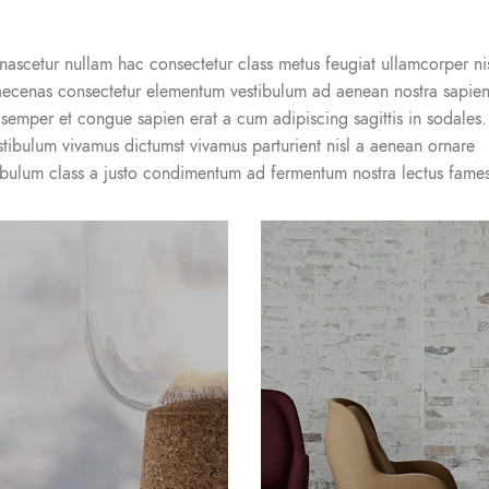
ascetur nullam hac consectetur class metus feugiat ullamcorper nis
s maecenas consectetur elementum vestibulum ad aenean nostra sapie
semper et congue sapien erat a cum adipiscing sagittis in sodales.
stibulum vivamus dictumst vivamus parturient nisl a aenean ornare
stibulum class a justo condimentum ad fermentum nostra lectus fames