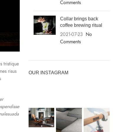
Comments
Collar brings back
coffee brewing ritual
2021-07-23
No
Comments
 tristique
mes risus
OUR INSTAGRAM
s
er
uspendisse
 malesuada