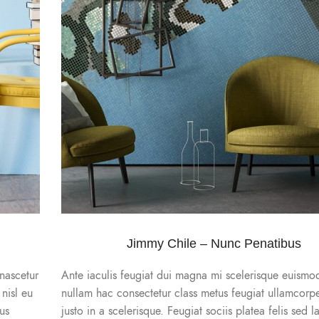
Jimmy Chile – Nunc Penatibus
nascetur
Ante iaculis feugiat dui magna mi scelerisque euismo
nisl eu
nullam hac consectetur class metus feugiat ullamcorpe
cus
justo in a scelerisque. Feugiat sociis platea felis sed l