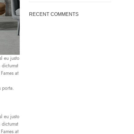
RECENT COMMENTS
l eu justo
n dictumst
 Fames at
 porta.
l eu justo
n dictumst
 Fames at