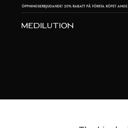
ÖPPNINGSERBJUDANDE! 20% RABATT PÅ FÖRSTA KÖPET ANGE 