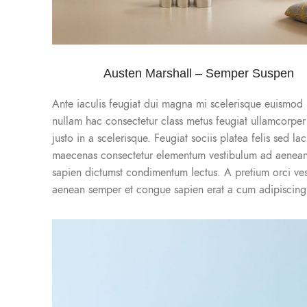
Austen Marshall – Semper Suspen
Ante iaculis feugiat dui magna mi scelerisque euismod 
nullam hac consectetur class metus feugiat ullamcorper 
justo in a scelerisque. Feugiat sociis platea felis sed la
maecenas consectetur elementum vestibulum ad aenean
sapien dictumst condimentum lectus. A pretium orci ve
aenean semper et congue sapien erat a cum adipiscing s