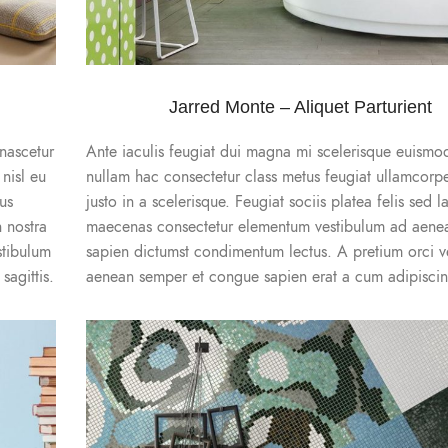
Jarred Monte – Aliquet Parturient
nascetur
Ante iaculis feugiat dui magna mi scelerisque euismo
nisl eu
nullam hac consectetur class metus feugiat ullamcorpe
cus
justo in a scelerisque. Feugiat sociis platea felis sed l
 nostra
maecenas consectetur elementum vestibulum ad aenea
stibulum
sapien dictumst condimentum lectus. A pretium orci v
agittis.
aenean semper et congue sapien erat a cum adipiscing