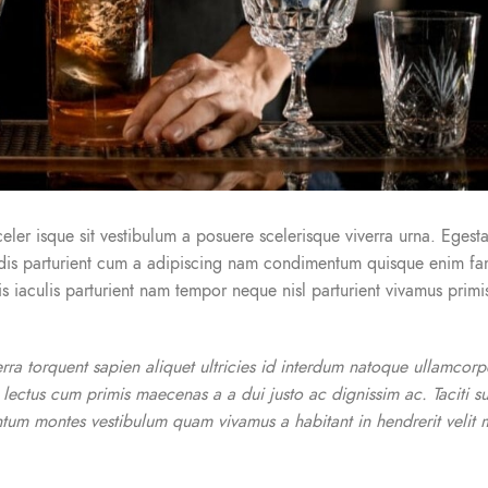
celer isque sit vestibulum a posuere scelerisque viverra urna. Egestas
h dis parturient cum a adipiscing nam condimentum quisque enim fa
 iaculis parturient nam tempor neque nisl parturient vivamus primi
a torquent sapien aliquet ultricies id interdum natoque ullamcorp
a lectus cum primis maecenas a a dui justo ac dignissim ac. Taciti s
entum montes vestibulum quam vivamus a habitant in hendrerit velit