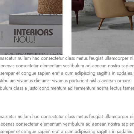
ascetur nullam hac consectetur class metus feugiat ullamcorper nis
s maecenas consectetur elementum vestibulum ad aenean nostra sapie
semper et congue sapien erat a cum adipiscing sagittis in sodales.
stibulum vivamus dictumst vivamus parturient nisl a aenean ornare
stibulum class a justo condimentum ad fermentum nostra lectus fames
ascetur nullam hac consectetur class metus feugiat ullamcorper nis
s maecenas consectetur elementum vestibulum ad aenean nostra sapie
semper et congue sapien erat a cum adipiscing sagittis in sodales.