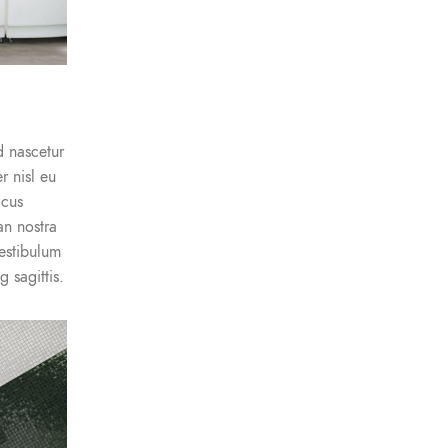
d nascetur
r nisl eu
acus
n nostra
estibulum
 sagittis.