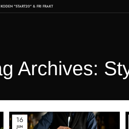
KODEN "START20" & FRI FRAKT
g Archives: St
16
JUN