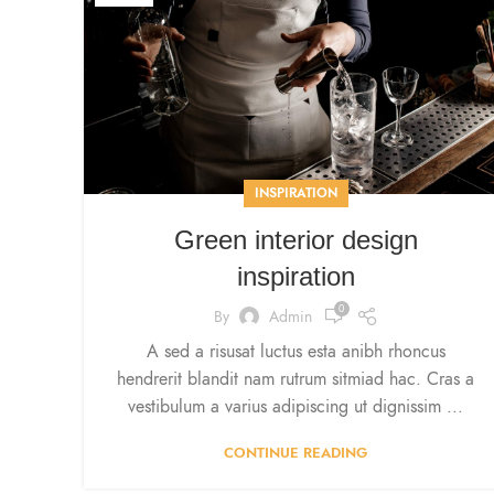
INSPIRATION
Green interior design
inspiration
0
By
Admin
A sed a risusat luctus esta anibh rhoncus
hendrerit blandit nam rutrum sitmiad hac. Cras a
vestibulum a varius adipiscing ut dignissim ...
CONTINUE READING