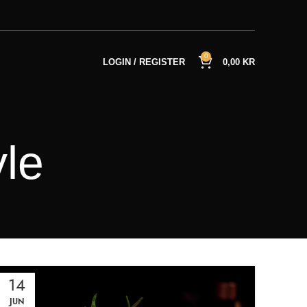
0
LOGIN / REGISTER
0,00
KR
yle
14
JUN