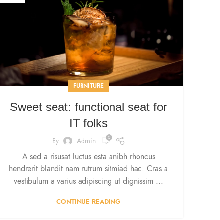
FURNITURE
Sweet seat: functional seat for
IT folks
0
By
Admin
A sed a risusat luctus esta anibh rhoncus
hendrerit blandit nam rutrum sitmiad hac. Cras a
vestibulum a varius adipiscing ut dignissim ...
CONTINUE READING