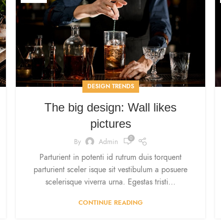
DESIGN TRENDS
The big design: Wall likes
pictures
0
By
Admin
Parturient in potenti id rutrum duis torquent
parturient sceler isque sit vestibulum a posuere
scelerisque viverra urna. Egestas tristi...
CONTINUE READING